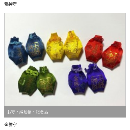
龍神守
お守・縁起物・記念品
金勝守