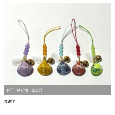
お守・縁起物・記念品
貝運守