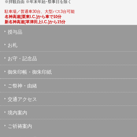
※拝観自由 ※年末年始･祭事日を除く
駐車場／普通車30台、大型バス3台可能
名神高速[栗東I.C.]から車で10分
新名神高速[草津田上I.C.]から15分
授与品
お札
お守・記念品
御朱印帳・御朱印紙
ご祭神・由緒
交通アクセス
境内案内
ご祈祷案内