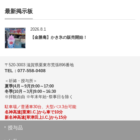
最新掲示板
2026.8.1
【金勝庵】かき氷の販売開始！
〒520-3003 滋賀県栗東市荒張896番地
TEL：077-558-0408
＜祈祷・授与所＞
夏季(4月～9月)9:00～17:00
冬季(10月～3月)9:00～16:30
※拝観自由 ※年末年始･祭事日を除く
駐車場／普通車30台、大型バス3台可能
名神高速[栗東I.C.]から車で10分
新名神高速[草津田上I.C.]から15分
授与品