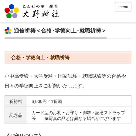
menu
通信祈祷＜合格･学徳向上･就職祈祷＞
合格・学徳向上・就職祈祷
小中高受験・大学受験・国家試験・就職試験等の合格や
日々の学徳向上をご祈願いたします。
祈祷料
6,000円／1祈願
カード型のお札・お守り・御幣・記念ストラップ
記念品
等 ※写真の品とは異なる場合がございます
《お守りついて》